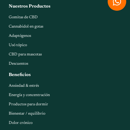
h
Nuestros Productos
a
Gomitas de CBD
t
Cannabidol en gotas
s
Adaptógenos
a
Usó tópico
p
CBD para mascotas
p
Descuentos
Beneficios
Ansiedad & estrés
Energía y concentración
Productos para dormir
Bienestar / equilibrio
Dolor crónico