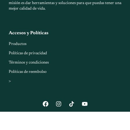
misión es dar herramientas y soluciones para que puedas tener una
mejor calidad de vida.
Accesos y Políticas
Productos
Políticas de privacidad
Términos y condiciones
Políticas de reembolso
>
F
I
Y
a
n
o
c
s
u
e
t
t
b
a
u
o
g
b