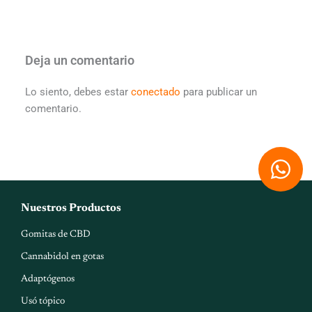
Deja un comentario
Lo siento, debes estar
conectado
para publicar un
comentario.
W
h
a
Nuestros Productos
t
Gomitas de CBD
s
Cannabidol en gotas
a
Adaptógenos
p
Usó tópico