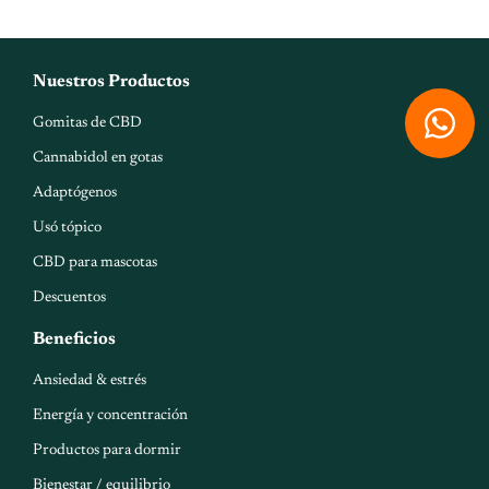
Nuestros Productos
W
Gomitas de CBD
h
Cannabidol en gotas
a
Adaptógenos
t
Usó tópico
s
CBD para mascotas
a
Descuentos
p
p
Beneficios
Ansiedad & estrés
Energía y concentración
Productos para dormir
Bienestar / equilibrio