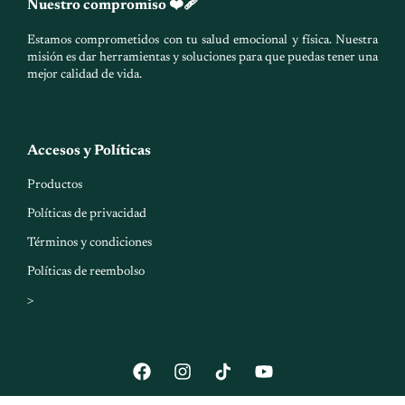
Nuestro compromiso ❤️‍🩹
Estamos comprometidos con tu salud emocional y física. Nuestra
misión es dar herramientas y soluciones para que puedas tener una
mejor calidad de vida.
Accesos y Políticas
Productos
Políticas de privacidad
Términos y condiciones
Políticas de reembolso
>
F
I
Y
a
n
o
c
s
u