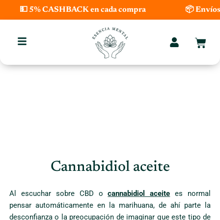
Ir
💵 5% CASHBACK en cada compra
📦 Envíos
al
contenido
Carri
Cannabidiol aceite
Al escuchar sobre CBD o
cannabidiol aceite
es normal
pensar automáticamente en la marihuana, de ahí parte la
desconfianza o la preocupación de imaginar que este tipo de