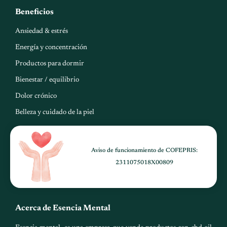
t
Beneficios
s
a
Ansiedad & estrés
p
Energía y concentración
p
Productos para dormir
Bienestar / equilibrio
Dolor crónico
Belleza y cuidado de la piel
Aviso de funcionamiento de COFEPRIS:
2311075018X00809
Acerca de Esencia Mental