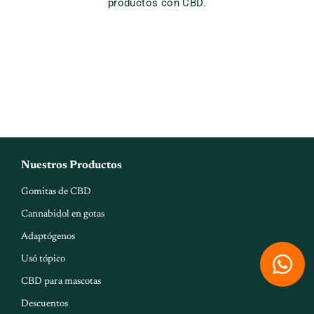
productos con CBD.
Nuestros Productos
Gomitas de CBD
Cannabidol en gotas
Adaptógenos
W
Usó tópico
h
CBD para mascotas
a
Descuentos