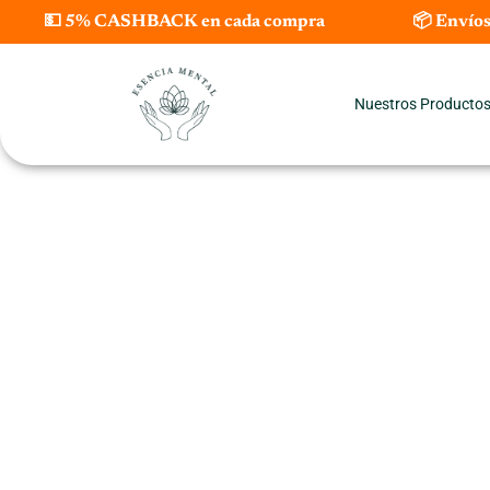
Ir
💵 5% CASHBACK en cada compra
📦 Envíos
al
contenido
Nuestros Producto