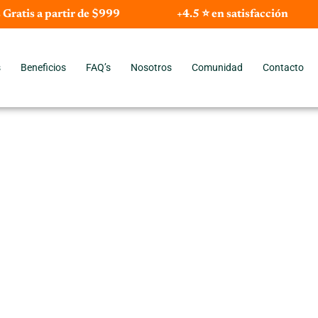
 Gratis a partir de $999
+4.5 ⭐ en satisfacción
s
Beneficios
FAQ’s
Nosotros
Comunidad
Contacto