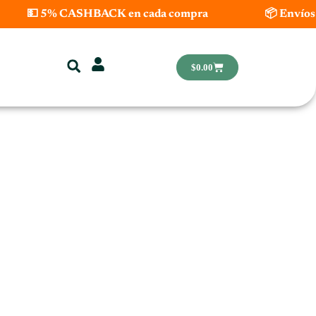
💵 5% CASHBACK en cada compra
📦 Envíos 
Carrito
$
0.00