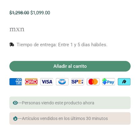
El
El
$
1,298.00
$
1,099.00
precio
precio
original
actual
mxn
era:
es:
$1,298.00.
$1,099.00.
Tiempo de entrega: Entre 1 y 5 días hábiles.
Añadir al carrito
--
Personas viendo este producto ahora
--
Artículos vendidos en los últimos 30 minutos