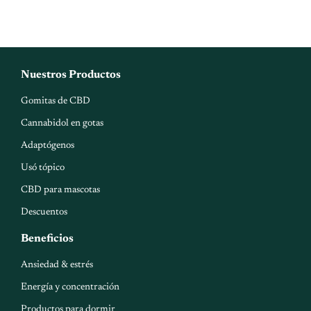
$1,298.00.
$1,099.00.
AGREGAR
Nuestros Productos
Gomitas de CBD
Cannabidol en gotas
Adaptógenos
Usó tópico
CBD para mascotas
Descuentos
Beneficios
Ansiedad & estrés
Energía y concentración
Productos para dormir