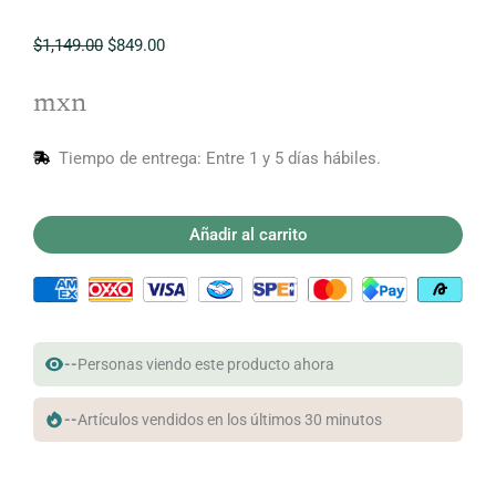
El
El
$
1,149.00
$
849.00
precio
precio
original
actual
mxn
era:
es:
$1,149.00.
$849.00.
Tiempo de entrega: Entre 1 y 5 días hábiles.
Añadir al carrito
--
Personas viendo este producto ahora
--
Artículos vendidos en los últimos 30 minutos