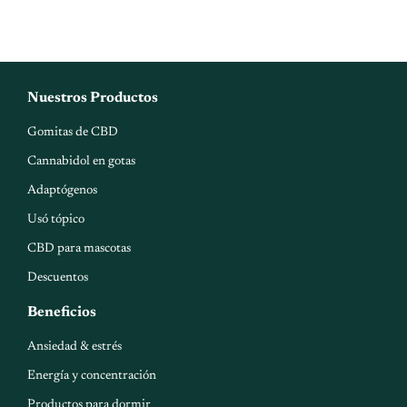
$1,149.00.
$849.00.
AGREGAR
Nuestros Productos
Gomitas de CBD
Cannabidol en gotas
Adaptógenos
Usó tópico
CBD para mascotas
Descuentos
Beneficios
Ansiedad & estrés
Energía y concentración
Productos para dormir