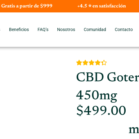
 Gratis a partir de $999
+4.5 ⭐ en satisfacción
s
Beneficios
FAQ’s
Nosotros
Comunidad
Contacto
CBD Goter
450mg
$
499.00
m