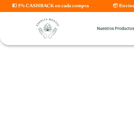
Ir
💵 5% CASHBACK en cada compra
📦 Envíos
al
contenido
Nuestros Producto