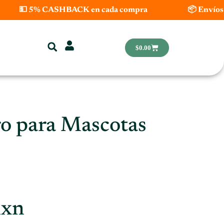
💵 5% CASHBACK en cada compra
📦 Envíos 
Carrito
$
0.00
o para Mascotas
xn