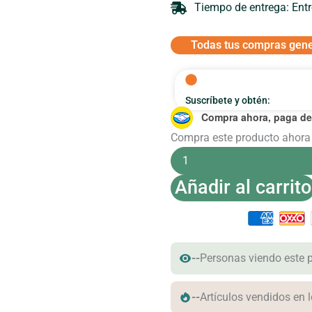
Tiempo de entrega: Entre
Todas tus compras gen
Suscríbete y obtén:
Compra ahora, paga d
CBD
Compra este producto ahora
Gotero
para
Mascotas
450mg
Añadir al carrito
cantidad
--
Personas viendo este 
--
Artículos vendidos en 