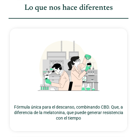
del envío de la devolución y volverá a enviar la
Lo que nos hace diferentes
mercancía.
Si la empresa al recibir el paquete considera que
el desperfecto reportado no ameritaba la
devolución, le avisará al cliente que no fue
aceptada su devolución. Si el cliente desea que
se le vuelva a enviar la mercancía, tendrá que
cubrir los gastos de envío generados.
Fórmula única para el descanso, combinando CBD. Que, a
diferencia de la melatonina, que puede generar resistencia
con el tiempo