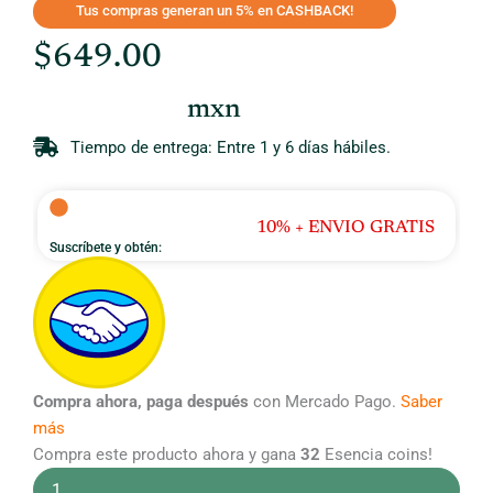
Tus compras generan un 5% en CASHBACK!
$
649.00
mxn
Tiempo de entrega: Entre 1 y 6 días hábiles.
10% + ENVIO GRATIS
Suscríbete y obtén:
Gotas
de
CBD
menta
500mg
(15ml)
Compra ahora, paga después
con Mercado Pago.
Saber
cantidad
más
Compra este producto ahora y gana
32
Esencia coins!