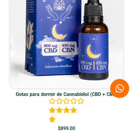
W
h
Gotas para dormir de Cannabidiol (CBD + CBN)
a
t
s
a
$
899.00